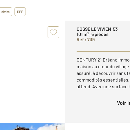
usivité
DPE
COSSE LE VIVIEN 53
2
101 m
, 5 pièces
Ref : 739
CENTURY 21 Dréano Immob
maison au cœur du village
assuré, à découvrir sans t
commodités essentielles, 
attend. Avec une surface h
Voir 