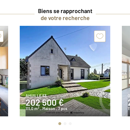
Biens se rapprochant
de votre recherche
AHUILLE 53
Q
202 500 €
2
111,0 m
, Maison
, 7 pcs
1