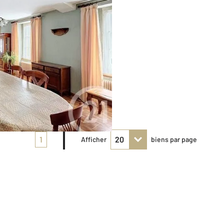
1
Afficher
biens par page