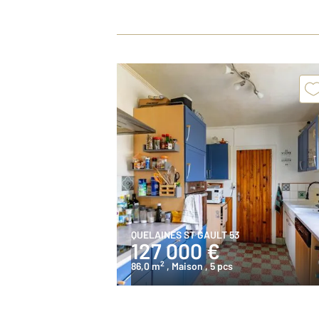
QUELAINES ST GAULT 53
127 000 €
2
86,0 m
, Maison
, 5 pcs