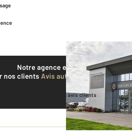
ssage
agence
Notre agence est notée
8,8/10
r nos clients
Avis authentifiés par Qualite
Voir tous les avis clients