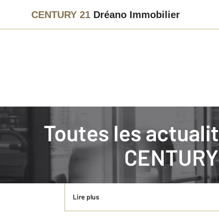
CENTURY 21
Dréano Immobilier
Immobilier
Actualités immobilières à LAVAL
Toutes les actual
Laval : acheter en ville ou en première cou
CENTURY 
Acheter à Laval ou dans une commune proche deman
doivent guider l’arbitrage.
Lire plus