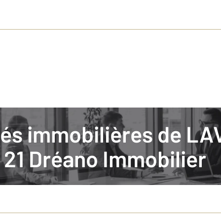
ités immobilières de LA
ronne, les bons critères pour arbitrer
21 Dréano Immobilier
de de comparer bien plus que le prix affiché. Mobilité, cadre de vie, type