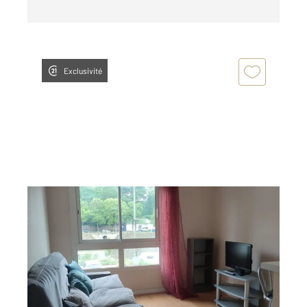
Exclusivité
LAVAL 53
2
21,33 m
, 1 pièce
Ref : 13094
Appartement Studio à louer
415 €
par mois charges comprises