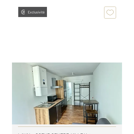
Exclusivité
LAVAL 53
2
19,44 m
, 1 pièce
Ref : 13129
Appartement Studio à louer
400 €
par mois charges comprises
Visiter le site dédié