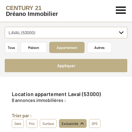
CENTURY 21
Dréano Immobilier
LAVAL (53000)
Tous
Maison
Appartement
Autres
Appliquer
Location appartement Laval (53000)
8 annonces immobilières :
Trier par :
Date
Prix
Surface
Exclusivité
DPE