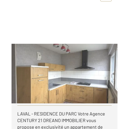
LAVAL 53
2
92,49 m
, 4 pièces
Ref : 13189
Appartement T4 à louer
896 €
par mois charges comprises
Visiter le site dédié
LAVAL - RESIDENCE DU PARC Votre Agence
CENTURY 21 DREANO IMMOBILIER vous
propose en exclusivité un appartement de