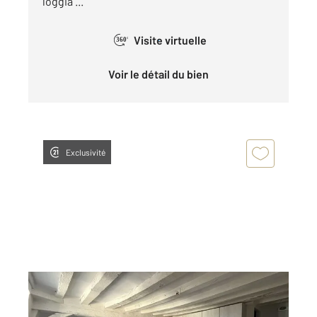
loggia ...
Visite virtuelle
360°
Voir le détail du bien
Exclusivité
LAVAL 53
2
29,15 m
, 2 pièces