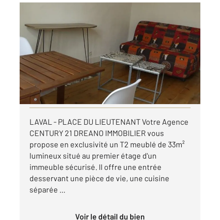
LAVAL 53
2
33 m
, 2 pièces
Ref : 13192
Appartement T2 à louer
400 €
par mois charges comprises
Visiter le site dédié
LAVAL - PLACE DU LIEUTENANT Votre Agence
CENTURY 21 DREANO IMMOBILIER vous
propose en exclusivité un T2 meublé de 33m²
lumineux situé au premier étage d'un
immeuble sécurisé. Il offre une entrée
desservant une pièce de vie, une cuisine
séparée ...
Voir le détail du bien