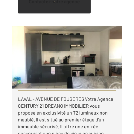
Contactez notre agence
LAVAL 53
2
40,88 m
, 2 pièces
Ref : 13174
Appartement T2 à louer
512 €
par mois charges comprises
Visiter le site dédié
LAVAL - AVENUE DE FOUGERES Votre Agence
CENTURY 21 DREANO IMMOBILIER vous
propose en exclusivité un T2 lumineux non
meublé. Il est situé au premier étage d'un
immeuble sécurisé. Il offre une entrée
desservant une pièce de vie avec cuisine ...