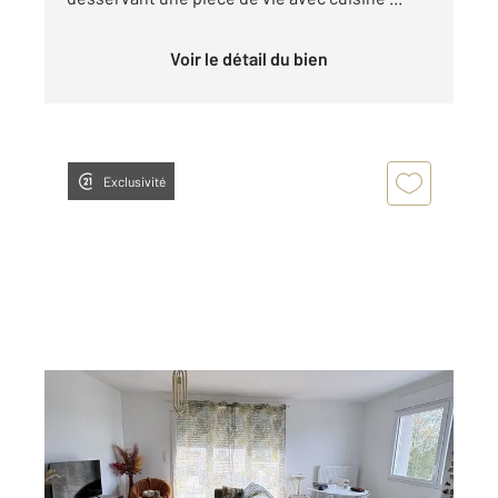
Voir le détail du bien
Exclusivité
LAVAL 53
2
62,64 m
, 3 pièces
Ref : 13201
Appartement F3 à louer