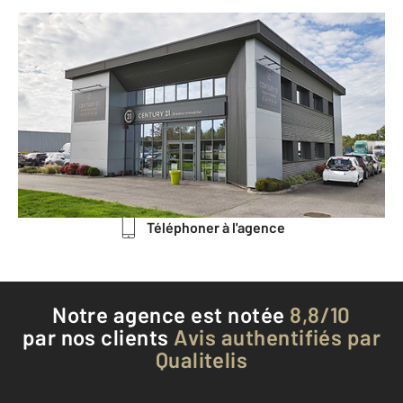
CENTURY 21 Dréano Immobilier
Route de Saint-Nazaire Zone de la
Gaufrie
LAVAL - 53000
Envoyer un message
Téléphoner à l'agence
Notre agence est notée
8,8/10
par nos clients
Avis authentifiés par
Qualitelis