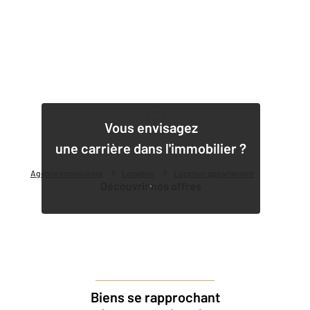
1
Vous envisagez
une carrière dans l'immobilier ?
Agence immobilière
Location
Location appartement
Découvrir nos offres
Biens se rapprochant