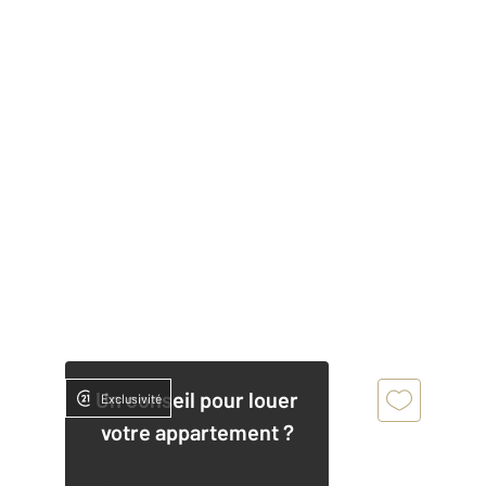
Un conseil pour louer
Exclusivité
votre appartement ?