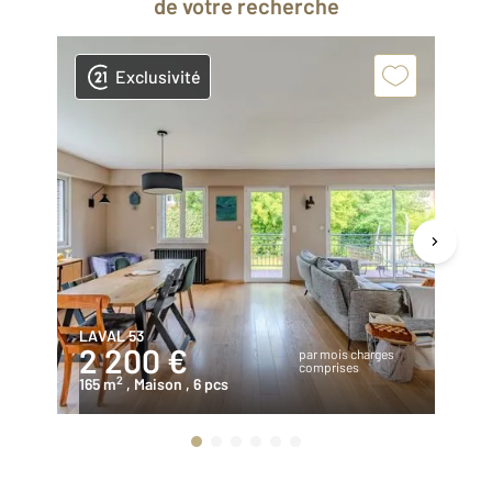
de votre recherche
Exclusivité
LAVAL 53
L 
2 200 €
8
par mois charges
comprises
2
165 m
, Maison
, 6 pcs
92