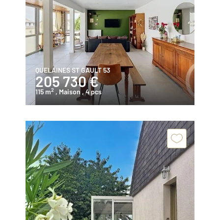
QUELAINES ST GAULT 53
205 730 €
2
115 m
, Maison
, 4 pcs