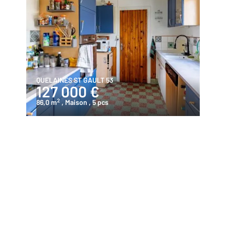
QUELAINES ST GAULT 53
127 000 €
2
86,0 m
, Maison
, 5 pcs