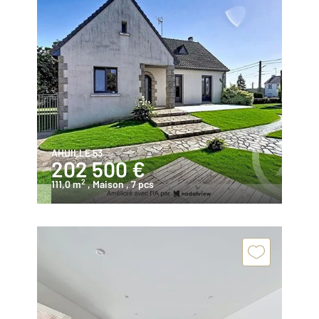
AHUILLE 53
202 500 €
2
111,0 m
, Maison
, 7 pcs