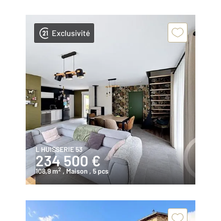
Exclusivité
L HUISSERIE 53
234 500 €
2
108,9 m
, Maison
, 5 pcs