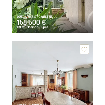
QUELAINES ST GAULT 53
158 500 €
2
119 m
, Maison
, 6 pcs
COSSE LE VIVIEN 53