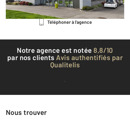
Envoyer un message
Téléphoner à l'agence
Notre agence est notée
8,8/10
par nos clients
Avis authentifiés par
Qualitelis
Voir tous les avis clients
Nous trouver