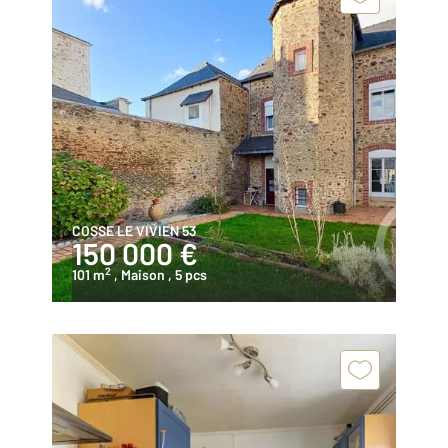
COSSE LE VIVIEN 53
150 000 €
2
101 m
, Maison
, 5 pcs