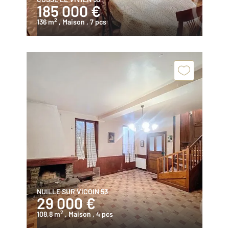
185 000 €
2
136 m
, Maison
, 7 pcs
NUILLE SUR VICOIN 53
29 000 €
2
108,8 m
, Maison
, 4 pcs