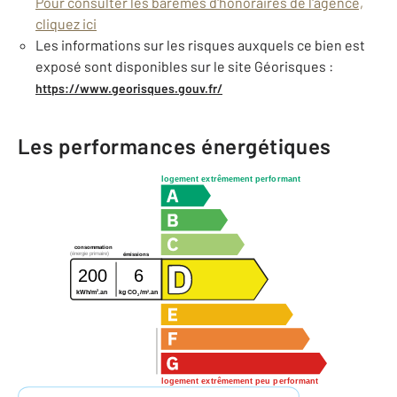
Pour consulter les barèmes d'honoraires de l'agence,
cliquez ici
Les informations sur les risques auxquels ce bien est
exposé sont disponibles sur le site Géorisques :
https://www.georisques.gouv.fr/
Les performances énergétiques
logement extrêmement performant
consommation
(énergie primaire)
émissions
200
6
2
2
kWh/m
.an
kg CO
/m
.an
2
logement extrêmement peu performant