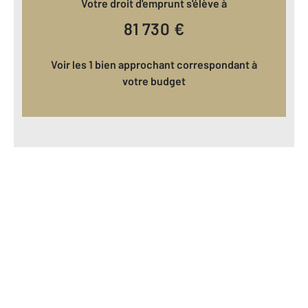
Votre droit d'emprunt s'élève à
81 730
€
Voir les 1 bien approchant correspondant à
votre budget