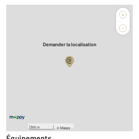
Afficher sur la carte :
+
Agence
-
Demander la localisation
Vue globale
Location meublée
2
Surface totale : 28,7 m
2
Surface habitable : 28,7 m
Type d'appartement : F2
ème
Étage : 2
Nombre de pièces : 2
[Voir le détail]
500 m
©
Mappy
Équipements