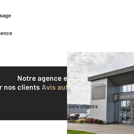
ssage
agence
Notre agence est notée
8,8/10
r nos clients
Avis authentifiés par Qualite
Voir tous les avis clients