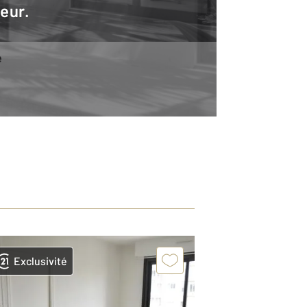
teur.
e
Exclusivité