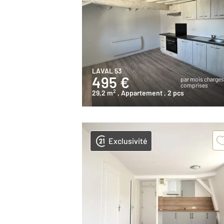
LAVAL 53
495 €
par mois charge
comprises
2
29,2 m
, Appartement
, 2 pcs
Exclusivité