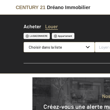
CENTURY 21
Dréano Immobilier
Acheter
Louer
LA BACONNIERE
Appartement
Choisir dans la liste
No
Créez-vous une alerte mail pour être averti quand une annonce est en ligne et consultez la