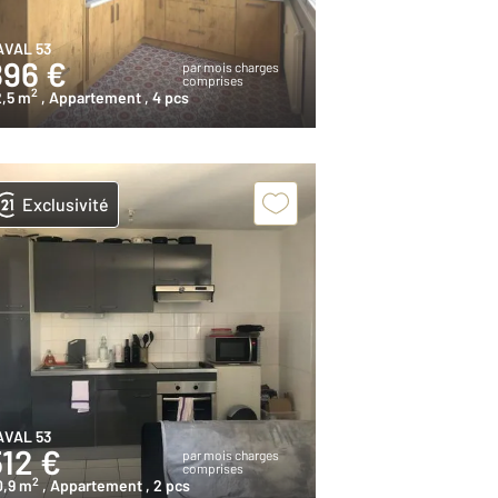
AVAL 53
896 €
par mois charges
comprises
2
2,5 m
, Appartement
, 4 pcs
Exclusivité
AVAL 53
512 €
par mois charges
comprises
2
0,9 m
, Appartement
, 2 pcs