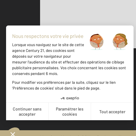
Parlons de vous, parlons biens
500 m
©
Mappy
Votre agence est notée
Achat
Location
Vente
Gestion
8,8
/
10
9,1/10