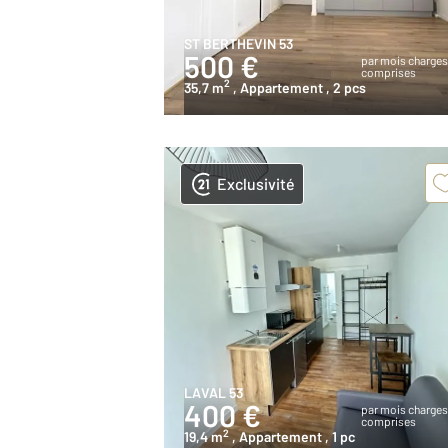
ST BERTHEVIN 53
500 €
par mois charge
comprises
2
35,7 m
, Appartement
, 2 pcs
Exclusivité
LAVAL 53
400 €
par mois charge
comprises
2
19,4 m
, Appartement
, 1 pc