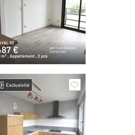
AVAL 53
487 €
par mois charges
comprises
2
8 m
, Appartement
, 2 pcs
Exclusivité