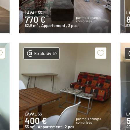
LAVAL 53
L
770 €
s
par mois charges
comprises
2
62,6 m
, Appartement
, 3 pcs
9
Exclusivité
LAVAL 53
L
400 €
s
par mois charges
comprises
2
33 m
, Appartement
, 2 pcs
4