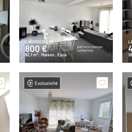
L HUISSERIE 53
L
800 €
s
par mois charges
comprises
2
92,1 m
, Maison
, 5 pcs
3
Exclusivité