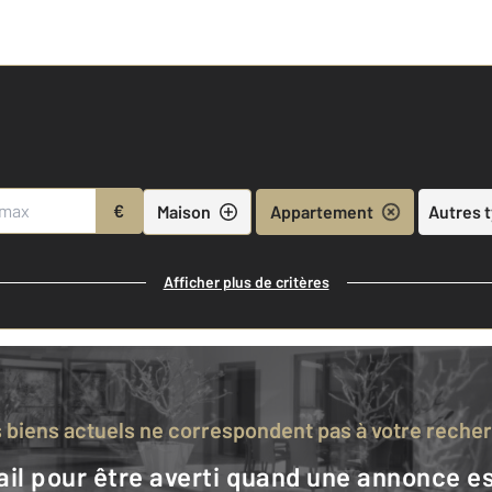
€
Maison
Appartement
Autres 
Afficher plus de critères
s biens actuels ne correspondent pas à votre reche