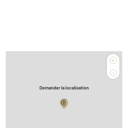
Afficher sur la carte :
+
Agence
Biens vendus
-
Demander la localisation
Vue globale
2
Surface totale : 240 m
2
Surface habitable : 240 m