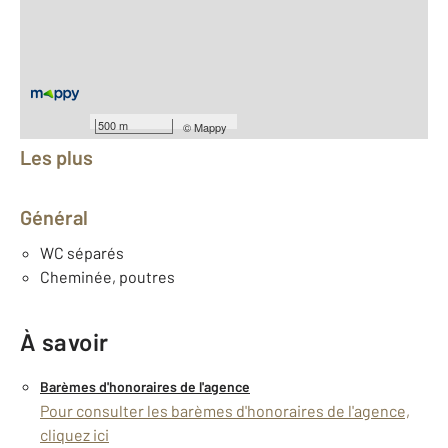
2
Surface terrain : 1 343 m
Nombre de pièces : 7
[Voir le détail]
Équipements
500 m
©
Mappy
Les plus
Général
WC séparés
Cheminée, poutres
À savoir
Barèmes d'honoraires de l'agence
Pour consulter les barèmes d'honoraires de l'agence,
cliquez ici