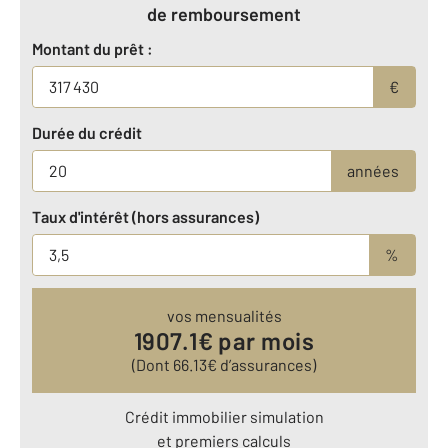
de remboursement
Montant du prêt :
€
Durée du crédit
années
Taux d'intérêt (hors assurances)
%
vos mensualités
1907.1
€ par mois
(Dont
66.13
€ d’assurances)
Crédit immobilier simulation
et premiers calculs