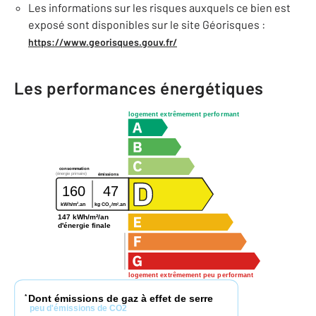
Les informations sur les risques auxquels ce bien est
exposé sont disponibles sur le site Géorisques :
https://www.georisques.gouv.fr/
Les performances énergétiques
logement extrêmement performant
consommation
(énergie primaire)
émissions
160
47
2
2
kWh/m
.an
kg CO
/m
.an
2
147 kWh/m²/an
d'énergie finale
logement extrêmement peu performant
Dont émissions de gaz à effet de serre
*
peu d'émissions de CO2