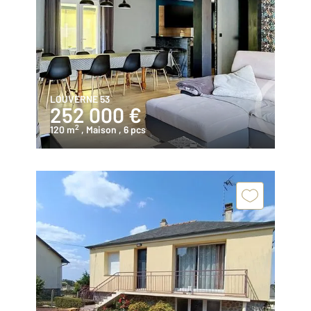
LOUVERNE 53
252 000 €
2
120 m
, Maison
, 6 pcs