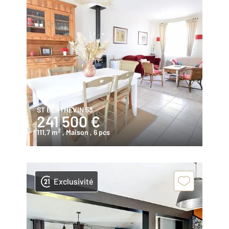
ST BERTHEVIN 53
241 500 €
2
111,7 m
, Maison
, 6 pcs
Exclusivité