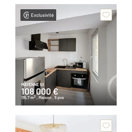
Exclusivité
MAYENNE 53
108 000 €
2
115,7 m
, Maison
, 5 pcs