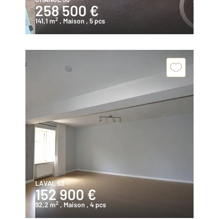
258 500 €
2
141,1 m
, Maison
, 5 pcs
LAVAL 53
152 900 €
2
92,2 m
, Maison
, 4 pcs