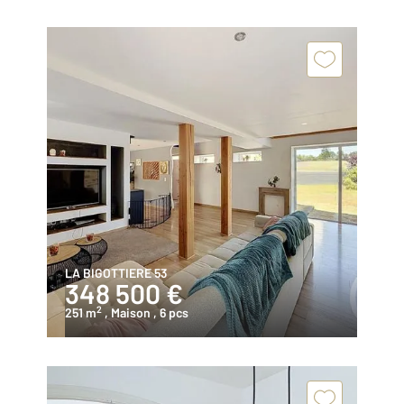
LA BIGOTTIERE 53
348 500 €
2
251 m
, Maison
, 6 pcs