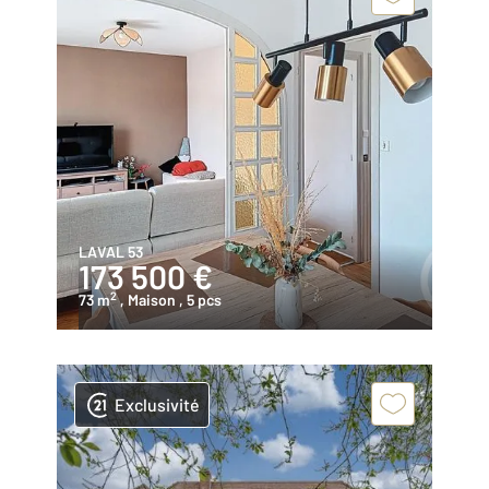
LAVAL 53
173 500 €
2
73 m
, Maison
, 5 pcs
Exclusivité