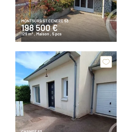
MONTSURS ST CENERE 53
198 500 €
2
129 m
, Maison
, 5 pcs
CHANGE 53