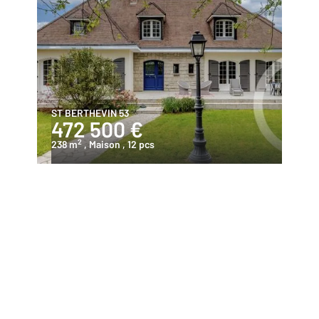
ST BERTHEVIN 53
472 500 €
2
238 m
, Maison
, 12 pcs