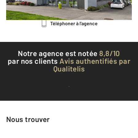
Envoyer un message
Téléphoner à l'agence
Notre agence est notée
8,8/10
par nos clients
Avis authentifiés par
Qualitelis
Voir tous les avis clients
Nous trouver