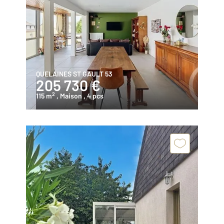
QUELAINES ST GAULT 53
205 730 €
2
115 m
, Maison
, 4 pcs