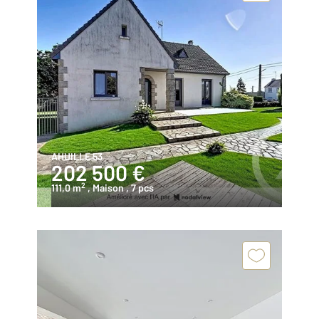
AHUILLE 53
202 500 €
2
111,0 m
, Maison
, 7 pcs