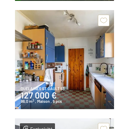
QUELAINES ST GAULT 53
127 000 €
2
86,0 m
, Maison
, 5 pcs
Exclusivité