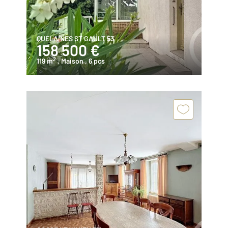
QUELAINES ST GAULT 53
158 500 €
2
119 m
, Maison
, 6 pcs