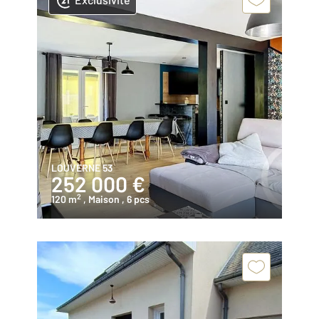
LOUVERNE 53
252 000 €
2
120 m
, Maison
, 6 pcs