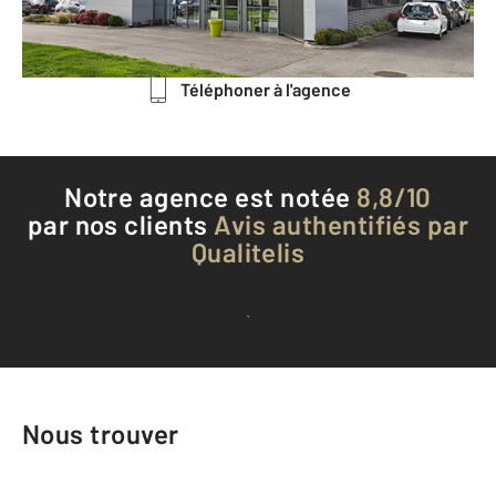
Envoyer un message
Téléphoner à l'agence
Notre agence est notée
8,8/10
par nos clients
Avis authentifiés par
Qualitelis
Voir tous les avis clients
Nous trouver