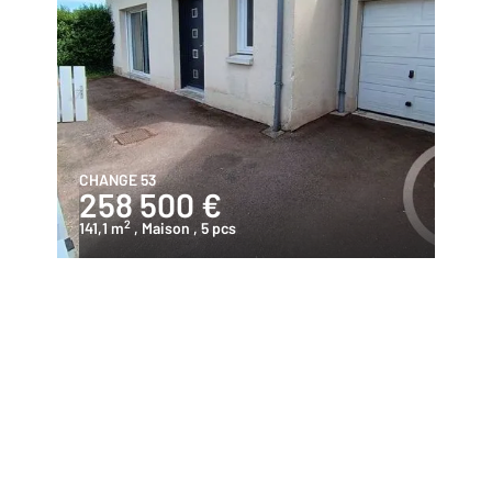
CHANGE 53
258 500 €
2
141,1 m
, Maison
, 5 pcs